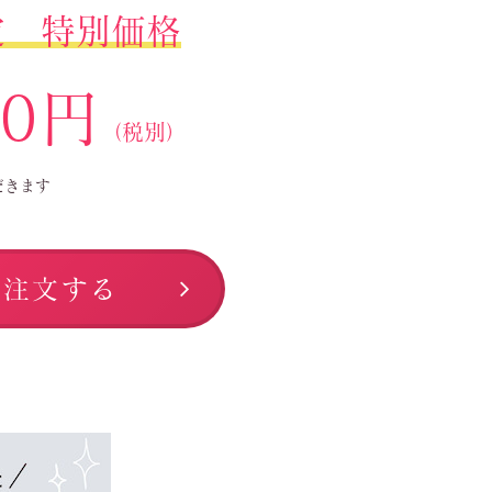
定 特別価格
00円
（税別）
だきます
ぐ注文する