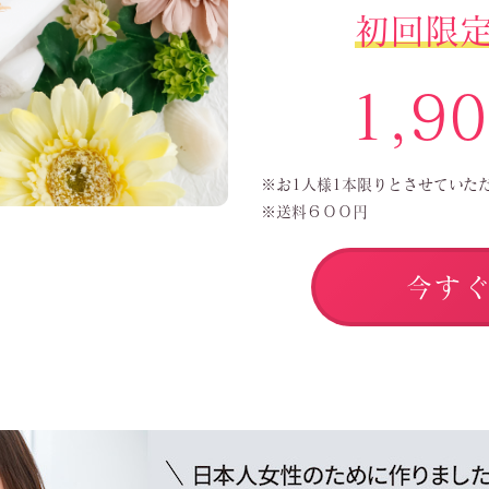
初回限
1,9
※お1人様1本限りとさせていた
※送料６００円
今す