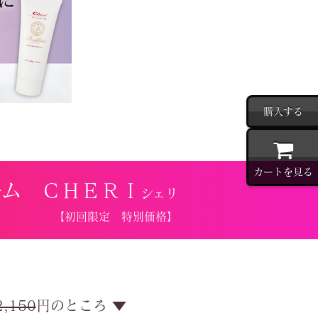
購入する
カートを見る
ーム
ＣＨＥＲＩ
シェリ
【初回限定 特別価格】
2,150
円のところ ▼